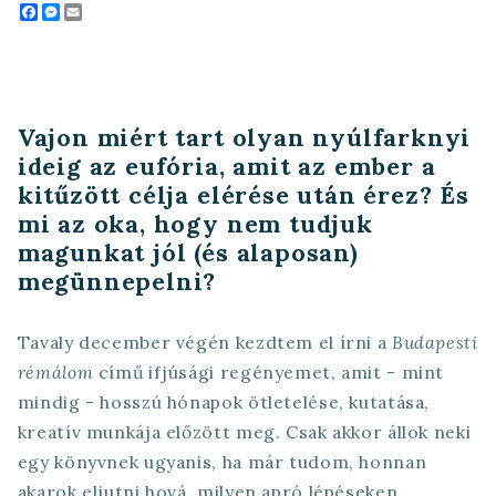
Facebook
Messenger
Email
Vajon miért tart olyan nyúlfarknyi
ideig az eufória, amit az ember a
kitűzött célja elérése után érez? És
mi az oka, hogy nem tudjuk
magunkat jól (és alaposan)
megünnepelni?
Tavaly december végén kezdtem el írni a
Budapesti
rémálom
című ifjúsági regényemet, amit - mint
mindig - hosszú hónapok ötletelése, kutatása,
kreatív munkája előzött meg. Csak akkor állok neki
egy könyvnek ugyanis, ha már tudom, honnan
akarok eljutni hová, milyen apró lépéseken