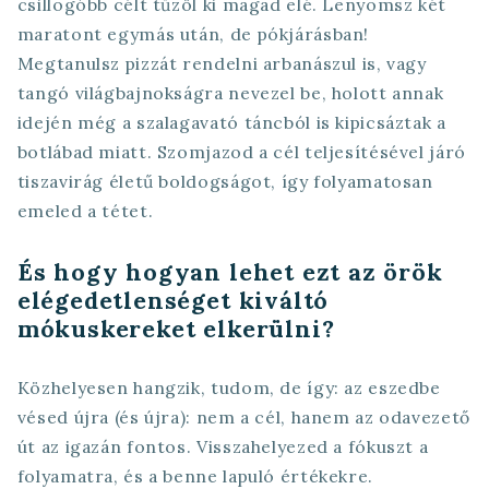
csillogóbb célt tűzöl ki magad elé. Lenyomsz két
maratont egymás után, de pókjárásban!
Megtanulsz pizzát rendelni arbanászul is, vagy
tangó világbajnokságra nevezel be, holott annak
idején még a szalagavató táncból is kipicsáztak a
botlábad miatt. Szomjazod a cél teljesítésével járó
tiszavirág életű boldogságot, így folyamatosan
emeled a tétet.
És hogy hogyan lehet ezt az örök
elégedetlenséget kiváltó
mókuskereket elkerülni?
Közhelyesen hangzik, tudom, de így: az eszedbe
vésed újra (és újra): nem a cél, hanem az odavezető
út az igazán fontos. Visszahelyezed a fókuszt a
folyamatra, és a benne lapuló értékekre.