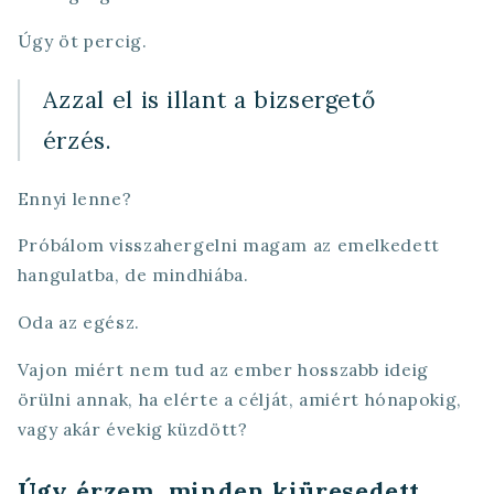
Úgy öt percig.
Azzal el is illant a bizsergető
érzés.
Ennyi lenne?
Próbálom visszahergelni magam az emelkedett
hangulatba, de mindhiába.
Oda az egész.
Vajon miért nem tud az ember hosszabb ideig
örülni annak, ha elérte a célját, amiért hónapokig,
vagy akár évekig küzdött?
Úgy érzem, minden kiüresedett