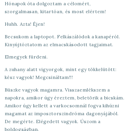
Hónapok óta dolgoztam a célomért,
szorgalmasan, kitartóan, és most elértem!
Huhh. Azta! Éjen!
Becsukom a laptopot. Felkászálódok a kanapéról.
Kinyújtóztatom az elmacskásodott tagjaimat.
Elmegyek fürdeni.
A zuhany alatt vigyorgok, mint egy tökkelütött:
kész vagyok! Megcsináltam!!!
Büszke vagyok magamra. Visszaemlékszem a
napokra, amikor úgy éreztem, beletörik a bicskám.
Amikor úgy kellett a varkocsomnál fogva kihúzni
magamat az imposztorszindróma dagonyájából.
De megérte. Elégedett vagyok. Úszom a
boldogságban.