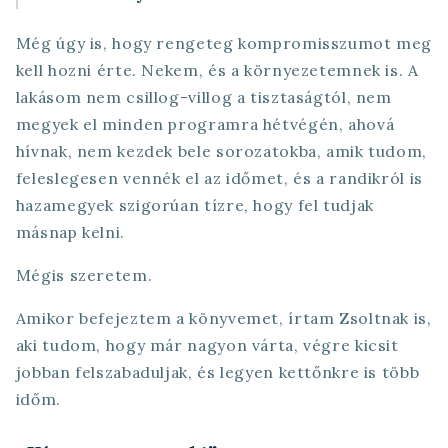
Még úgy is, hogy rengeteg kompromisszumot meg
kell hozni érte. Nekem, és a környezetemnek is. A
lakásom nem csillog-villog a tisztaságtól, nem
megyek el minden programra hétvégén, ahová
hívnak, nem kezdek bele sorozatokba, amik tudom,
feleslegesen vennék el az időmet, és a randikról is
hazamegyek szigorúan tízre, hogy fel tudjak
másnap kelni.
Mégis szeretem.
Amikor befejeztem a könyvemet, írtam Zsoltnak is,
aki tudom, hogy már nagyon várta, végre kicsit
jobban felszabaduljak, és legyen kettőnkre is több
időm.