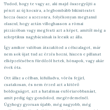
Tudod, hogy te vagy az, aki majd összegyűjti a
pénzt az új kocsira, a legbombább bikinitestet
hozza össze a szezonra, folyékonyan megtanul
olaszul, hogy aztán villoghasson a római
pizzázóban vagy megfesti azt a képet, amitől még a
szkeptikus nagybácsinak is leesik az álla.
Így amikor valóban átszakítod a célszalagot, már
nem sok újat tud az érzés hozni, hiszen e pillanat
elképzelésében fürdőzöl hetek, hónapok, vagy akár
évek óta.
Ott állsz a célban, kifulladva, vörös fejjel,
csatakosan, és nem érzed azt a kitörő
boldogságot, azt a hatalmas eufóriarobbanást,
amit pedig úgy gondolod, megérdemelnél.
Úgyhogy gyorsan újabb, még nagyobb, még