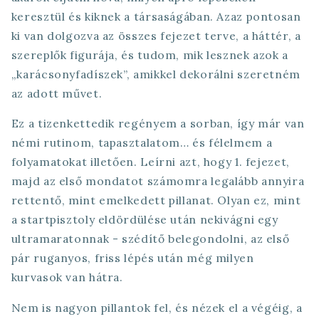
keresztül és kiknek a társaságában. Azaz pontosan
ki van dolgozva az összes fejezet terve, a háttér, a
szereplők figurája, és tudom, mik lesznek azok a
„karácsonyfadíszek”, amikkel dekorálni szeretném
az adott művet.
Ez a tizenkettedik regényem a sorban, így már van
némi rutinom, tapasztalatom… és félelmem a
folyamatokat illetően. Leírni azt, hogy 1. fejezet,
majd az első mondatot számomra legalább annyira
rettentő, mint emelkedett pillanat. Olyan ez, mint
a startpisztoly eldördülése után nekivágni egy
ultramaratonnak - szédítő belegondolni, az első
pár ruganyos, friss lépés után még milyen
kurvasok van hátra.
Nem is nagyon pillantok fel, és nézek el a végéig, a