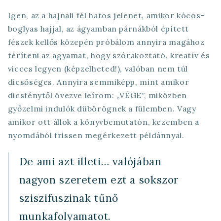
Igen, az a hajnali fél hatos jelenet, amikor kócos-
boglyas hajjal, az ágyamban párnákból épített
fészek kellős közepén próbálom annyira magához
téríteni az agyamat, hogy szórakoztató, kreatív és
vicces legyen (képzelheted!), valóban nem túl
dicsőséges. Annyira semmiképp, mint amikor
dicsfénytől övezve leírom: „VÉGE”, miközben
győzelmi indulók dübörögnek a fülemben. Vagy
amikor ott állok a könyvbemutatón, kezemben a
nyomdából frissen megérkezett példánnyal.
De ami azt illeti… valójában
nagyon szeretem ezt a sokszor
sziszifuszinak tűnő
munkafolyamatot.