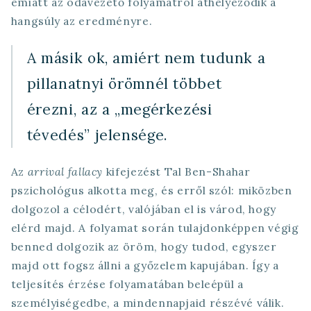
emiatt az odavezető folyamatról áthelyeződik a
hangsúly az eredményre.
A másik ok, amiért nem tudunk a
pillanatnyi örömnél többet
érezni, az a „megérkezési
tévedés” jelensége.
Az
arrival fallacy
kifejezést Tal Ben-Shahar
pszichológus alkotta meg, és erről szól: miközben
dolgozol a célodért, valójában el is várod, hogy
elérd majd. A folyamat során tulajdonképpen végig
benned dolgozik az öröm, hogy tudod, egyszer
majd ott fogsz állni a győzelem kapujában. Így a
teljesítés érzése folyamatában beleépül a
személyiségedbe, a mindennapjaid részévé válik.