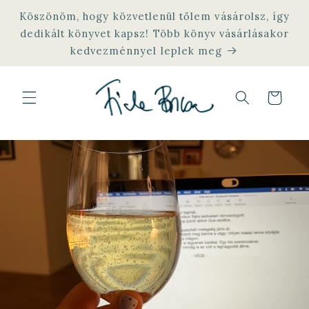
Ugrás a
Köszönöm, hogy közvetlenül tőlem vásárolsz, így
tartalomhoz
dedikált könyvet kapsz! Több könyv vásárlásakor
kedvezménnyel leplek meg
Kosár