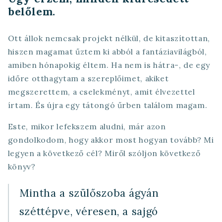
belőlem.
Ott állok nemcsak projekt nélkül, de kitaszítottan,
hiszen magamat űztem ki abból a fantáziavilágból,
amiben hónapokig éltem. Ha nem is hátra-, de egy
időre otthagytam a szereplőimet, akiket
megszerettem, a cselekményt, amit élvezettel
írtam. És újra egy tátongó űrben találom magam.
Este, mikor lefekszem aludni, már azon
gondolkodom, hogy akkor most hogyan tovább? Mi
legyen a következő cél? Miről szóljon következő
könyv?
Mintha a szülőszoba ágyán
széttépve, véresen, a sajgó