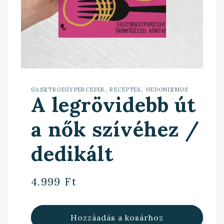
GASZTROEGYPERCESEK, RECEPTEK, HEDONIZMUS
A legrövidebb út
a nők szívéhez /
dedikált
Normál
4.999 Ft
ár
Hozzáadás a kosárhoz