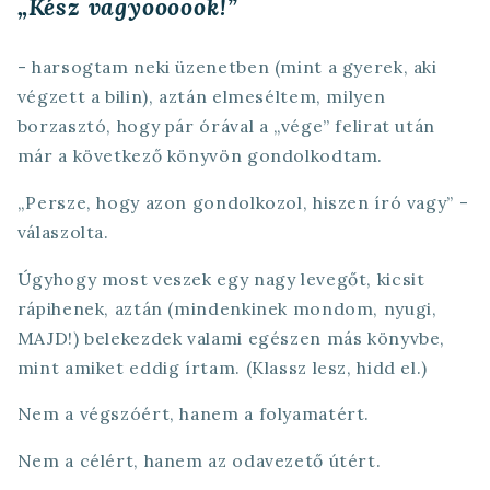
„Kész vagyoooook!”
- harsogtam neki üzenetben (mint a gyerek, aki
végzett a bilin), aztán elmeséltem, milyen
borzasztó, hogy pár órával a „vége” felirat után
már a következő könyvön gondolkodtam.
„Persze, hogy azon gondolkozol, hiszen író vagy” -
válaszolta.
Úgyhogy most veszek egy nagy levegőt, kicsit
rápihenek, aztán (mindenkinek mondom, nyugi,
MAJD!) belekezdek valami egészen más könyvbe,
mint amiket eddig írtam. (Klassz lesz, hidd el.)
Nem a végszóért, hanem a folyamatért.
Nem a célért, hanem az odavezető útért.