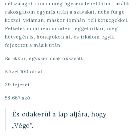
célszalagot onnan még úgysem lehet látni. Inkább
rakosgatom egymás után a szavakat, néha fürge
kézzel, vidáman, máskor lomhán, teli kétségekkel.
Felkelek majdnem minden reggel ötkor, még
hétvégén is, hónapokon át, és írkálom egyik
fejezetet a másik után.
És akkor, egyszer csak összeáll.
Közel 100 oldal.
29 fejezet.
58.667 szó.
És odakerül a lap aljára, hogy
„Vége”.