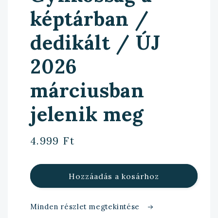
képtárban /
dedikált / ÚJ
2026
márciusban
jelenik meg
Normál
4.999 Ft
ár
Hozzáadás a kosárhoz
Minden részlet megtekintése